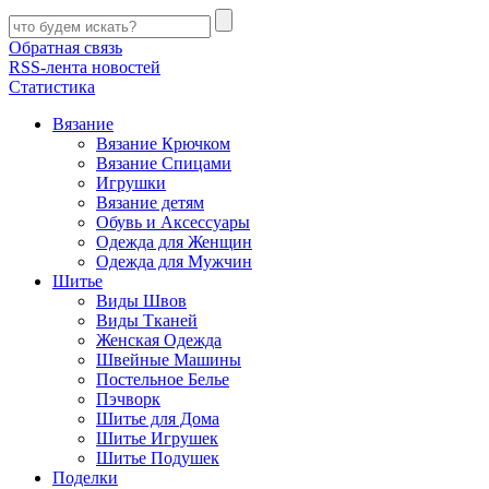
Обратная связь
RSS-лента новостей
Статистика
Вязание
Вязание Крючком
Вязание Спицами
Игрушки
Вязание детям
Обувь и Аксессуары
Одежда для Женщин
Одежда для Мужчин
Шитье
Виды Швов
Виды Тканей
Женская Одежда
Швейные Машины
Постельное Белье
Пэчворк
Шитье для Дома
Шитье Игрушек
Шитье Подушек
Поделки