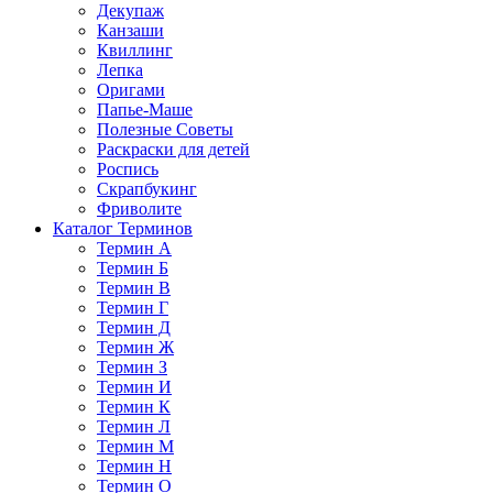
Декупаж
Канзаши
Квиллинг
Лепка
Оригами
Папье-Маше
Полезные Советы
Раскраски для детей
Роспись
Скрапбукинг
Фриволите
Каталог Терминов
Термин А
Термин Б
Термин В
Термин Г
Термин Д
Термин Ж
Термин З
Термин И
Термин К
Термин Л
Термин М
Термин Н
Термин О