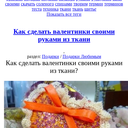
своими
скачать
соленого
спицами
творим
термин
терминов
теста
техника
ткани
ткань
шитье
Показать все теги
Как сделать валентинки своими
руками из ткани
,
раздел:
Подарки
/
Подарки Любимым
Как сделать валентинки своими руками
из ткани?