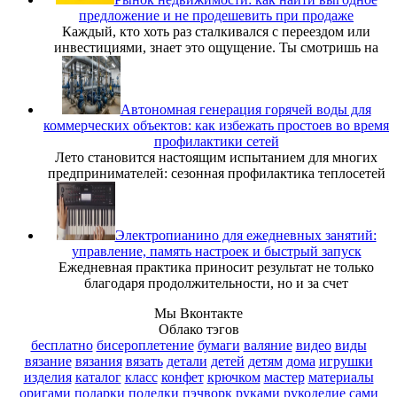
предложение и не продешевить при продаже
Каждый, кто хоть раз сталкивался с переездом или
инвестициями, знает это ощущение. Ты смотришь на
Автономная генерация горячей воды для
коммерческих объектов: как избежать простоев во время
профилактики сетей
Лето становится настоящим испытанием для многих
предпринимателей: сезонная профилактика теплосетей
Электропианино для ежедневных занятий:
управление, память настроек и быстрый запуск
Ежедневная практика приносит результат не только
благодаря продолжительности, но и за счет
Мы Вконтакте
Облако тэгов
бесплатно
бисероплетение
бумаги
валяние
видео
виды
вязание
вязания
вязать
детали
детей
детям
дома
игрушки
изделия
каталог
класс
конфет
крючком
мастер
материалы
оригами
подарки
поделки
пэчворк
руками
рукоделие
сами