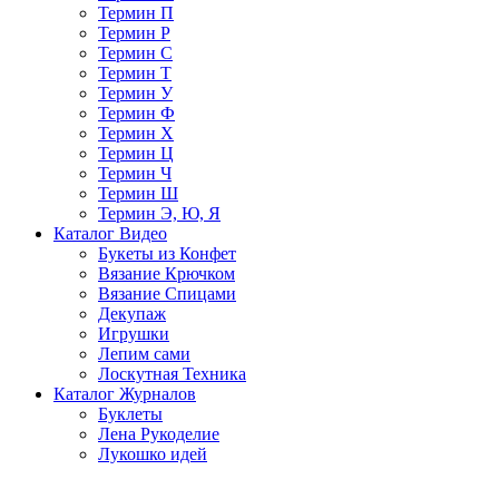
Термин П
Термин Р
Термин С
Термин Т
Термин У
Термин Ф
Термин Х
Термин Ц
Термин Ч
Термин Ш
Термин Э, Ю, Я
Каталог Видео
Букеты из Конфет
Вязание Крючком
Вязание Спицами
Декупаж
Игрушки
Лепим сами
Лоскутная Техника
Каталог Журналов
Буклеты
Лена Рукоделие
Лукошко идей