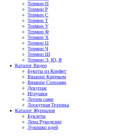
Термин П
Термин Р
Термин С
Термин Т
Термин У
Термин Ф
Термин Х
Термин Ц
Термин Ч
Термин Ш
Термин Э, Ю, Я
Каталог Видео
Букеты из Конфет
Вязание Крючком
Вязание Спицами
Декупаж
Игрушки
Лепим сами
Лоскутная Техника
Каталог Журналов
Буклеты
Лена Рукоделие
Лукошко идей