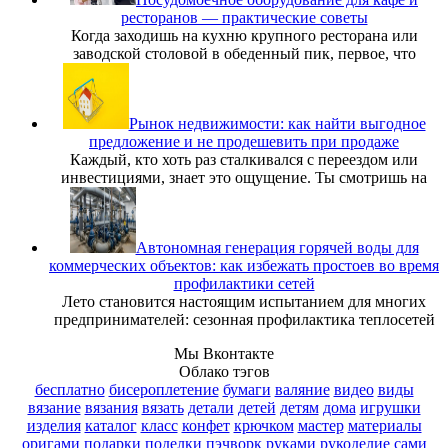
ресторанов — практические советы
Когда заходишь на кухню крупного ресторана или
заводской столовой в обеденный пик, первое, что
Рынок недвижимости: как найти выгодное
предложение и не продешевить при продаже
Каждый, кто хоть раз сталкивался с переездом или
инвестициями, знает это ощущение. Ты смотришь на
Автономная генерация горячей воды для
коммерческих объектов: как избежать простоев во время
профилактики сетей
Лето становится настоящим испытанием для многих
предпринимателей: сезонная профилактика теплосетей
Мы Вконтакте
Облако тэгов
бесплатно
бисероплетение
бумаги
валяние
видео
виды
вязание
вязания
вязать
детали
детей
детям
дома
игрушки
изделия
каталог
класс
конфет
крючком
мастер
материалы
оригами
подарки
поделки
пэчворк
руками
рукоделие
сами