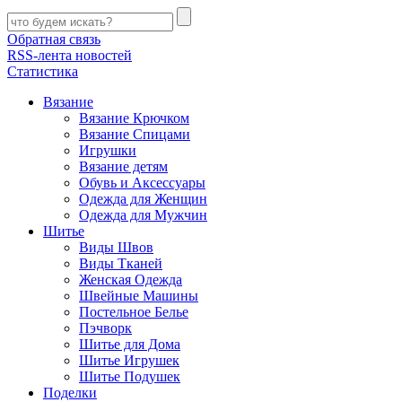
Обратная связь
RSS-лента новостей
Статистика
Вязание
Вязание Крючком
Вязание Спицами
Игрушки
Вязание детям
Обувь и Аксессуары
Одежда для Женщин
Одежда для Мужчин
Шитье
Виды Швов
Виды Тканей
Женская Одежда
Швейные Машины
Постельное Белье
Пэчворк
Шитье для Дома
Шитье Игрушек
Шитье Подушек
Поделки