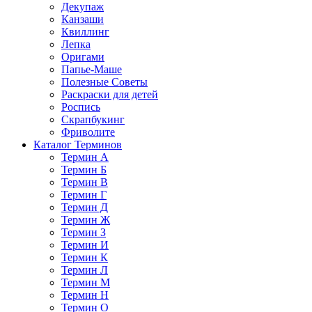
Декупаж
Канзаши
Квиллинг
Лепка
Оригами
Папье-Маше
Полезные Советы
Раскраски для детей
Роспись
Скрапбукинг
Фриволите
Каталог Терминов
Термин А
Термин Б
Термин В
Термин Г
Термин Д
Термин Ж
Термин З
Термин И
Термин К
Термин Л
Термин М
Термин Н
Термин О