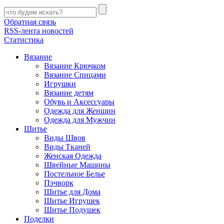
Обратная связь
RSS-лента новостей
Статистика
Вязание
Вязание Крючком
Вязание Спицами
Игрушки
Вязание детям
Обувь и Аксессуары
Одежда для Женщин
Одежда для Мужчин
Шитье
Виды Швов
Виды Тканей
Женская Одежда
Швейные Машины
Постельное Белье
Пэчворк
Шитье для Дома
Шитье Игрушек
Шитье Подушек
Поделки