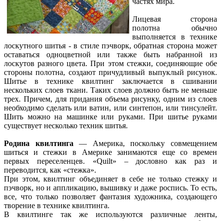
частях мира.
Лицевая сторона
полотна обычно
выполняется в технике
лоскутного шитья - в стиле пэчворк, обратная сторона может
оставаться одноцветной или также быть набранной из
лоскутов разного цвета. При этом стежки, соединяющие обе
стороны полотна, создают причудливый выпуклый рисунок.
Шитье в технике квилтинг заключается в сшивании
нескольких слоев ткани. Таких слоев должно быть не меньше
трех. Причем, для придания объема рисунку, одним из слоев
необходимо сделать или ватин, или синтепон, или тинсулейт.
Шить можно на машинке или руками. При шитье руками
существует несколько техник шитья.
Родина квилтинга
— Америка, поскольку совмещением
шиться и стежки в Америке занимаются еще со времен
первых переселенцев. «Quilt» – дословно как раз и
переводится, как «стежка».
При этом, квилтинг объединяет в себе не только стежку и
пэчворк, но и аппликацию, вышивку и даже роспись. То есть,
все, что только позволяет фантазия художника, создающего
творение в технике квилтинга.
В квилтинге так же используются различные ленты,