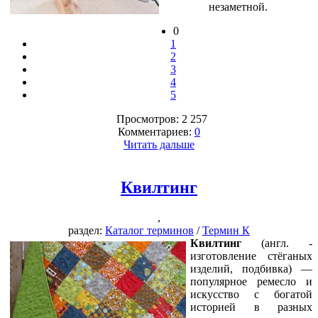
незаметной.
0
1
2
3
4
5
Просмотров: 2 257
Комментариев:
0
Читать дальше
Квилтинг
,
раздел:
Каталог терминов
/
Термин К
Квилтинг
(англ. -
изготовление стёганых
изделий, подбивка) —
популярное ремесло и
искусство с богатой
историей в разных