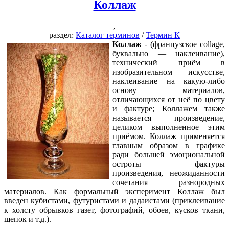
Коллаж
,
раздел:
Каталог терминов
/
Термин К
Коллаж
- (французское collage,
буквально — наклеивание),
технический приём в
изобразительном искусстве,
наклеивание на какую-либо
основу материалов,
отличающихся от неё по цвету
и фактуре; Коллажем также
называется произведение,
целиком выполненное этим
приёмом. Коллаж применяется
главным образом в графике
ради большей эмоциональной
остроты фактуры
произведения, неожиданности
сочетания разнородных
материалов. Как формальный эксперимент Коллаж был
введен кубистами, футуристами и дадаистами (приклеивание
к холсту обрывков газет, фотографий, обоев, кусков ткани,
щепок и т.д.).