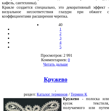
кафель, сантехника).
Кракле создается специально, это декоративный эффект -
визуальное несоответствия глазури при обжиге с
коэффициентами расширения черепка.
40
1
2
3
4
5
Просмотров: 2 991
Комментариев:
0
Читать дальше
Кружево
,
раздел:
Каталог терминов
/
Термин К
Кружево
- полоска или
кусок текстиля,
получаемого или путем