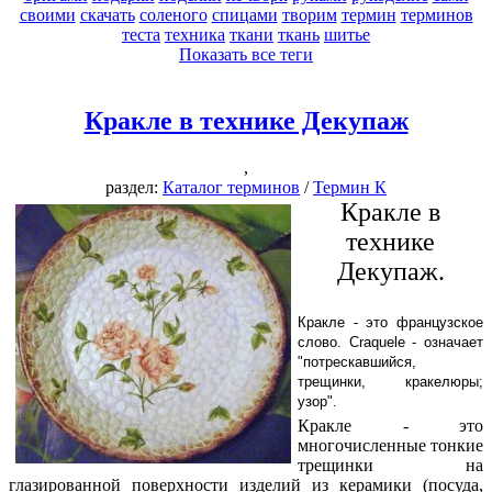
своими
скачать
соленого
спицами
творим
термин
терминов
теста
техника
ткани
ткань
шитье
Показать все теги
Кракле в технике Декупаж
,
раздел:
Каталог терминов
/
Термин К
Кракле в
технике
Декупаж.
Кракле - это французское
слово. Craquele - означает
"потрескавшийся,
трещинки, кракелюры;
узор".
Кракле - это
многочисленные тонкие
трещинки на
глазированной поверхности изделий из керамики (посуда,