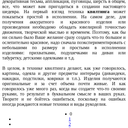
декоративная тесьма, аппликация, пуговицы, шерсть в общем,
все, что может вам пригодиться в создании настоящего
шедевра. На первый взгляд техника
квилтинга
может
показаться простой в исполнении. На самом деле, для
получения аккуратного и красивого изделия или
произведения необходимо обладать ювелирной точностью
движения, творческой мыслью и временем. Поэтому, как бы
ни сильно было Ваше желание сразу создать что-то большое и
ослепительно красивое, надо сначала поэкспериментировать с
небольшими по размеру и простыми в исполнении
изделиями: прихватками, подушечками на диван или
табуретку, детскими одеялками и т.д.
В целом, в технике квилтинга делают, как уже говорилось,
картины, одеяла и другие предметы интерьера (дивандеки,
накидки, подстилки, коврики и т.п.). Изделия получаются
оригинальные и за счет объема почти живые. И как
говорилось уже много раз, когда вы создаете что-то своими
руками, то результат в буквальном смысле в ваших руках.
Творите и не бойтесь ошибиться, поскольку на ошибках
иногда рождаются новые техники и виды рукоделия.
0
1
2