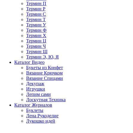
Термин П
Термин Р
Термин С
Термин Т
Термин У
Термин Ф
Термин Х
Термин Ц
Термин Ч
Термин Ш
Термин Э, Ю, Я
Каталог Видео
Букеты из Конфет
Вязание Крючком
Вязание Спицами
Декупаж
Игрушки
Лепим сами
Лоскутная Техника
Каталог Журналов
Буклеты
Лена Рукоделие
Лукошко идей