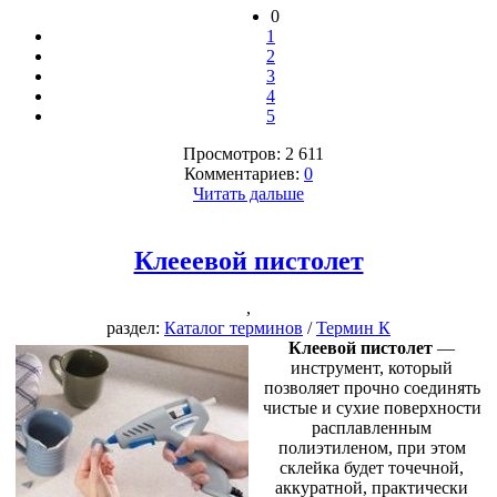
0
1
2
3
4
5
Просмотров: 2 611
Комментариев:
0
Читать дальше
Клееевой пистолет
,
раздел:
Каталог терминов
/
Термин К
Клеевой пистолет
—
инструмент, который
позволяет прочно соединять
чистые и сухие поверхности
расплавленным
полиэтиленом, при этом
склейка будет точечной,
аккуратной, практически