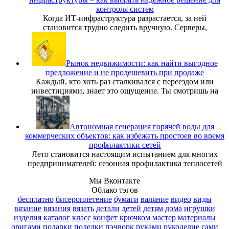
контроля систем
Когда ИТ-инфраструктура разрастается, за ней
становится трудно следить вручную. Серверы,
Рынок недвижимости: как найти выгодное
предложение и не продешевить при продаже
Каждый, кто хоть раз сталкивался с переездом или
инвестициями, знает это ощущение. Ты смотришь на
Автономная генерация горячей воды для
коммерческих объектов: как избежать простоев во время
профилактики сетей
Лето становится настоящим испытанием для многих
предпринимателей: сезонная профилактика теплосетей
Мы Вконтакте
Облако тэгов
бесплатно
бисероплетение
бумаги
валяние
видео
виды
вязание
вязания
вязать
детали
детей
детям
дома
игрушки
изделия
каталог
класс
конфет
крючком
мастер
материалы
оригами
подарки
поделки
пэчворк
руками
рукоделие
сами