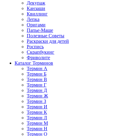
Декупаж
Канзаши
Квиллинг
Лепка
Оригами
Папье-Маше
Полезные Советы
Раскраски для детей
Роспись
Скрапбукинг
Фриволите
Каталог Терминов
Термин А
Термин Б
Термин В
Термин Г
Термин Д
Термин Ж
Термин З
Термин И
Термин К
Термин Л
Термин М
Термин Н
Термин О