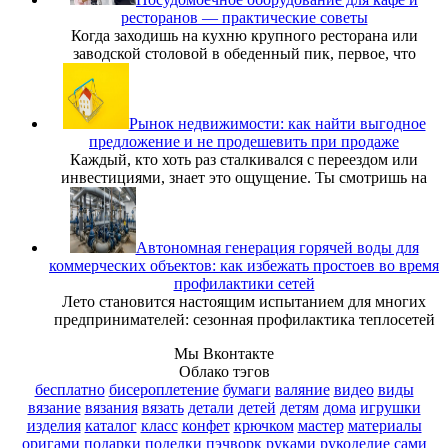
ресторанов — практические советы
Когда заходишь на кухню крупного ресторана или
заводской столовой в обеденный пик, первое, что
Рынок недвижимости: как найти выгодное
предложение и не продешевить при продаже
Каждый, кто хоть раз сталкивался с переездом или
инвестициями, знает это ощущение. Ты смотришь на
Автономная генерация горячей воды для
коммерческих объектов: как избежать простоев во время
профилактики сетей
Лето становится настоящим испытанием для многих
предпринимателей: сезонная профилактика теплосетей
Мы Вконтакте
Облако тэгов
бесплатно
бисероплетение
бумаги
валяние
видео
виды
вязание
вязания
вязать
детали
детей
детям
дома
игрушки
изделия
каталог
класс
конфет
крючком
мастер
материалы
оригами
подарки
поделки
пэчворк
руками
рукоделие
сами