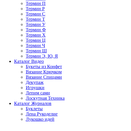
Термин П
Термин Р
Термин С
Термин Т
Термин У
Термин Ф
Термин Х
Термин Ц
Термин Ч
Термин Ш
Термин Э, Ю, Я
Каталог Видео
Букеты из Конфет
Вязание Крючком
Вязание Спицами
Декупаж
Игрушки
Лепим сами
Лоскутная Техника
Каталог Журналов
Буклеты
Лена Рукоделие
Лукошко идей