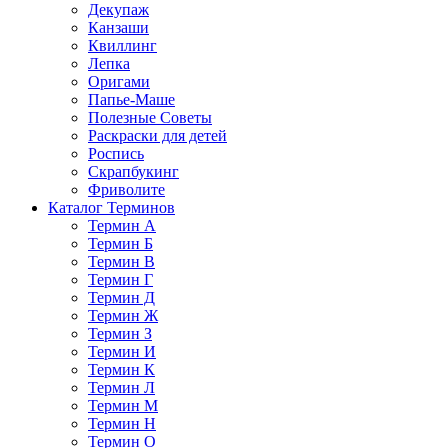
Декупаж
Канзаши
Квиллинг
Лепка
Оригами
Папье-Маше
Полезные Советы
Раскраски для детей
Роспись
Скрапбукинг
Фриволите
Каталог Терминов
Термин А
Термин Б
Термин В
Термин Г
Термин Д
Термин Ж
Термин З
Термин И
Термин К
Термин Л
Термин М
Термин Н
Термин О