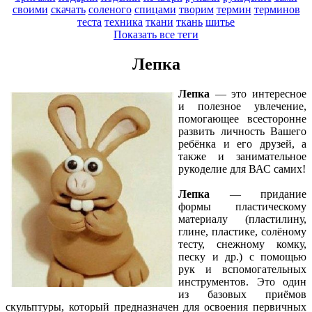
своими
скачать
соленого
спицами
творим
термин
терминов
теста
техника
ткани
ткань
шитье
Показать все теги
Лепка
Лепка
— это интересное
и полезное увлечение,
помогающее всесторонне
развить личность Вашего
ребёнка и его друзей, а
также и занимательное
рукоделие для ВАС самих!
Лепка
— придание
формы пластическому
материалу (пластилину,
глине, пластике, солёному
тесту, снежному комку,
песку и др.) с помощью
рук и вспомогательных
инструментов. Это один
из базовых приёмов
скульптуры, который предназначен для освоения первичных