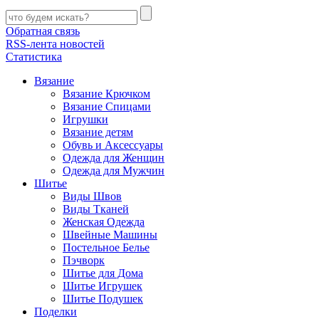
Обратная связь
RSS-лента новостей
Статистика
Вязание
Вязание Крючком
Вязание Спицами
Игрушки
Вязание детям
Обувь и Аксессуары
Одежда для Женщин
Одежда для Мужчин
Шитье
Виды Швов
Виды Тканей
Женская Одежда
Швейные Машины
Постельное Белье
Пэчворк
Шитье для Дома
Шитье Игрушек
Шитье Подушек
Поделки