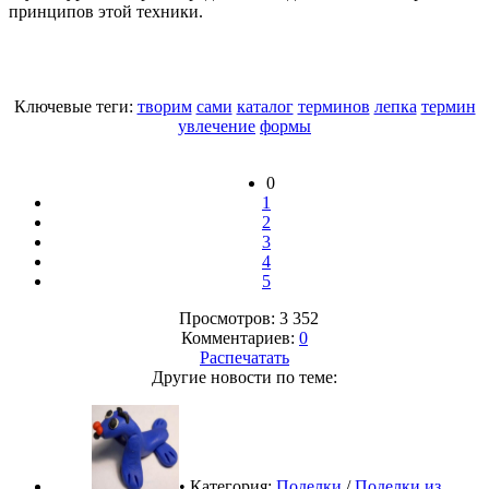
принципов этой техники.
Ключевые теги:
творим
сами
каталог
терминов
лепка
термин
увлечение
формы
0
1
2
3
4
5
Просмотров: 3 352
Комментариев:
0
Распечатать
Другие новости по теме:
• Категория:
Поделки
/
Поделки из